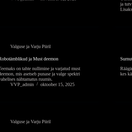
ja tut
Lisaks
Valguse ja Varju Piiril
Robotämblikud ja Must deemon
Surnu
Teemaks on tahte nullimine ja varjatud must
Räägi
deemon, mis asetseb punase ja valge spektri
kes kä
vahelises nähtamatus ruumis.
VVP_admin
oktoober 15, 2025
Valguse ja Varju Piiril