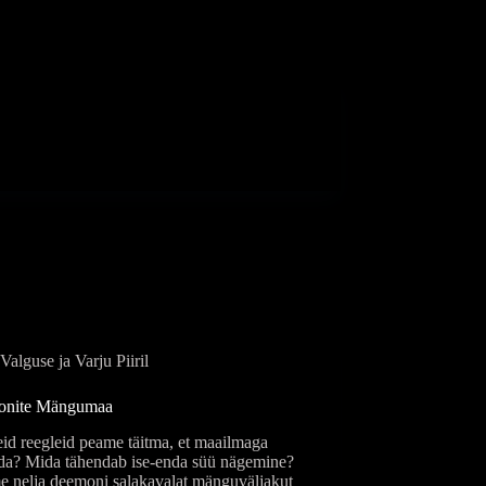
Valguse ja Varju Piiril
onite Mängumaa
eid reegleid peame täitma, et maailmaga
eda? Mida tähendab ise-enda süü nägemine?
e nelja deemoni salakavalat mänguväljakut