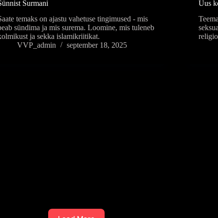
Sünnist Surmani
Uus k
Saate temaks on ajastu vahetuse tingimused - mis
Teemak
peab sündima ja mis surema. Loomine, mis tuleneb
seksua
kolmikust ja sekka islamikriitikat.
religi
VVP_admin
september 18, 2025