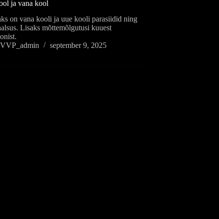
ool ja vana kool
s on vana kooli ja uue kooli parasiidid ning
alsus. Lisaks mõttemõlgutusi kuuest
oonist.
VVP_admin
september 9, 2025