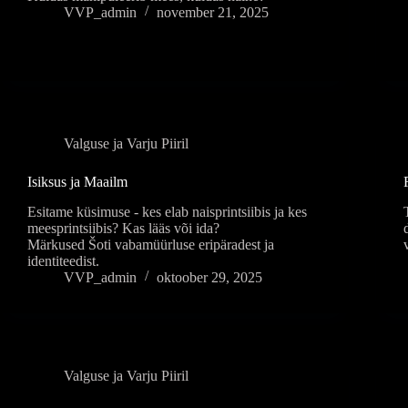
VVP_admin
november 21, 2025
Valguse ja Varju Piiril
Isiksus ja Maailm
Esitame küsimuse - kes elab naisprintsiibis ja kes
meesprintsiibis? Kas lääs või ida?
Märkused Šoti vabamüürluse eripäradest ja
identiteedist.
VVP_admin
oktoober 29, 2025
Valguse ja Varju Piiril