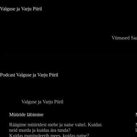
Skip
to
Valguse ja Varju Piiril
content
Viimased Sa
Podcast
Valguse ja Varju Piiril
Valguse ja Varju Piiril
Müüride läbimine
Räägime müüridest mehe ja naise vahel. Kuidas
neid murda ja kuidas ära tunda?
Kuidas manipuleerib mees, kuidas naine?