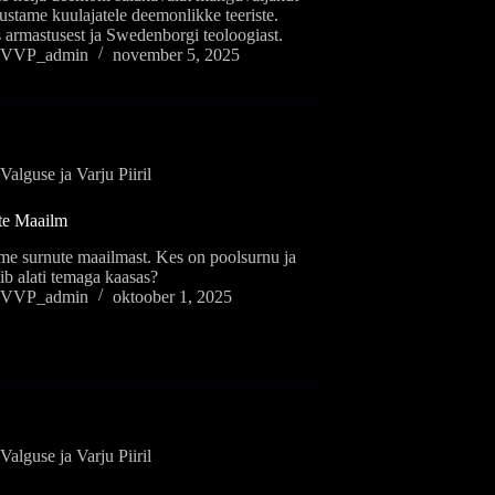
vustame kuulajatele deemonlikke teeriste.
 armastusest ja Swedenborgi teoloogiast.
VVP_admin
november 5, 2025
Valguse ja Varju Piiril
te Maailm
me surnute maailmast. Kes on poolsurnu ja
ib alati temaga kaasas?
VVP_admin
oktoober 1, 2025
Valguse ja Varju Piiril